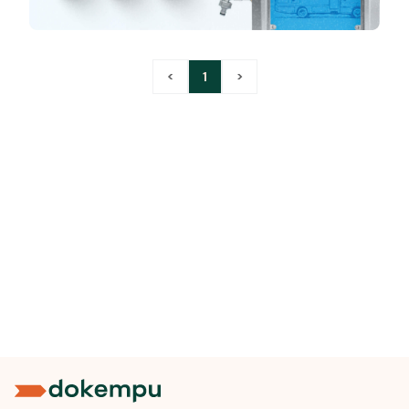
<
1
>