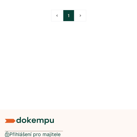
<
1
>
Přihlášení pro majitele