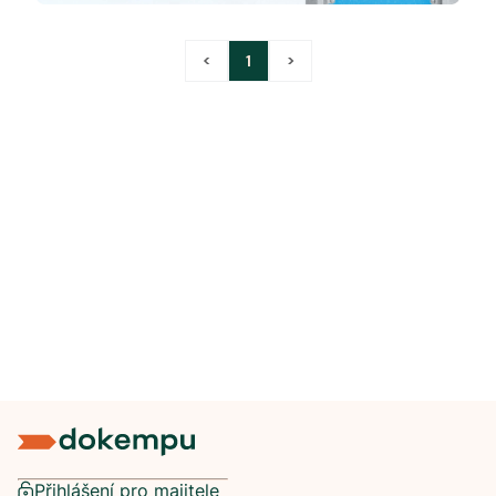
<
1
>
Přihlášení pro majitele