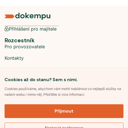
Přihlášení pro majitele
Rozcestník
Pro provozovatele
Kontakty
Sociální sítě
Cookies až do stanu? Sem s nimi.
Cookies používáme, abychom vám mohli nabídnout co nejlepší služby na
našem webu i mimo něj. Přečtěte si více informací.
©
2026
Dokempu.cz. Všechna práva vyhrazena.
Přijmout
Obchodní podmínky
Zpracování osobních údajů
Souhlas se zpracováním osobních údajů
Pravidla soutěže Kemp roku
Nastavit preference