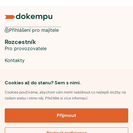
Přihlášení pro majitele
Rozcestník
Pro provozovatele
Kontakty
Sociální sítě
Cookies až do stanu? Sem s nimi.
Cookies používáme, abychom vám mohli nabídnout co nejlepší služby na
našem webu i mimo něj. Přečtěte si více informací.
©
2026
Dokempu.cz. Všechna práva vyhrazena.
Přijmout
Obchodní podmínky
Zpracování osobních údajů
Souhlas se zpracováním osobních údajů
Pravidla soutěže Kemp roku
Nastavit preference