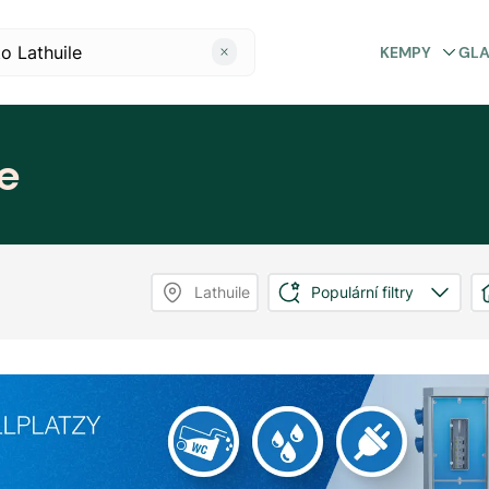
KEMPY
GL
e
Lathuile
Populární filtry