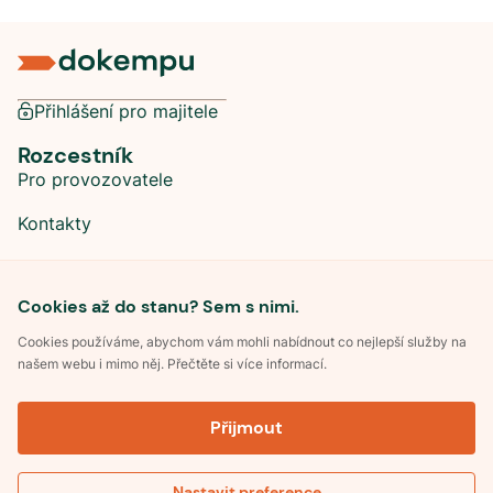
Přihlášení pro majitele
Rozcestník
Pro provozovatele
Kontakty
Sociální sítě
Cookies až do stanu? Sem s nimi.
Cookies používáme, abychom vám mohli nabídnout co nejlepší služby na
našem webu i mimo něj. Přečtěte si více informací.
©
2026
Dokempu.cz. Všechna práva vyhrazena.
Přijmout
Obchodní podmínky
Zpracování osobních údajů
Souhlas se zpracováním osobních údajů
Pravidla soutěže Kemp roku
Nastavit preference