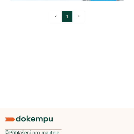
<
1
>
Přihlášení pro majitele