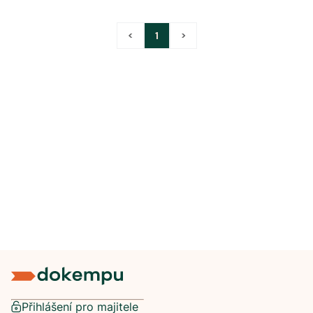
<
1
>
Přihlášení pro majitele