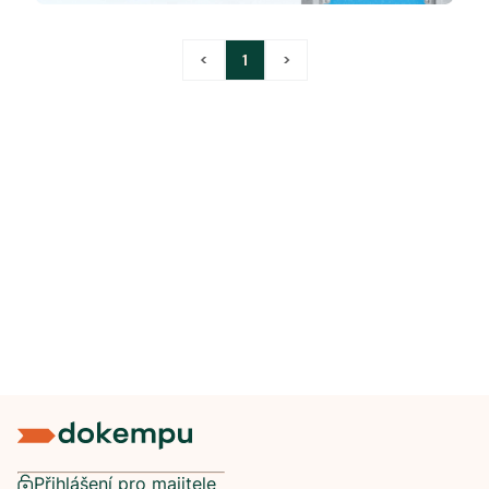
<
1
>
Přihlášení pro majitele