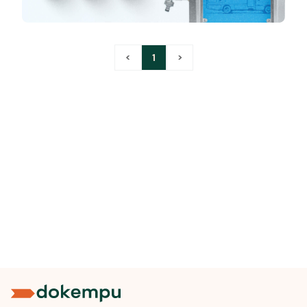
<
1
>