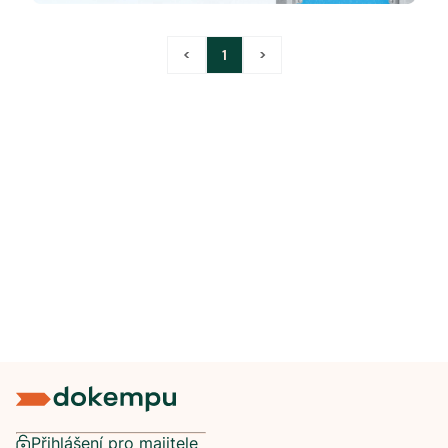
<
1
>
Přihlášení pro majitele