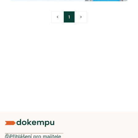
<
1
>
Přihlášení pro majitele