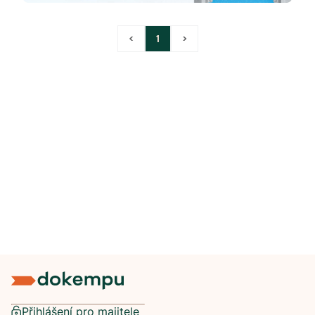
<
1
>
Přihlášení pro majitele