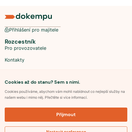
Přihlášení pro majitele
Rozcestník
Pro provozovatele
Kontakty
Sociální sítě
Cookies až do stanu? Sem s nimi.
Cookies používáme, abychom vám mohli nabídnout co nejlepší služby na
našem webu i mimo něj. Přečtěte si více informací.
©
2026
Dokempu.cz. Všechna práva vyhrazena.
Přijmout
Obchodní podmínky
Zpracování osobních údajů
Souhlas se zpracováním osobních údajů
Pravidla soutěže Kemp roku
Nastavit preference