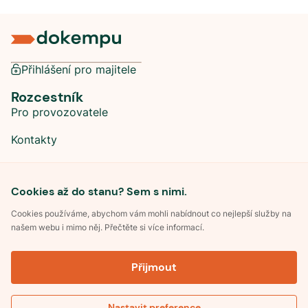
Přihlášení pro majitele
Rozcestník
Pro provozovatele
Kontakty
Sociální sítě
Cookies až do stanu? Sem s nimi.
Cookies používáme, abychom vám mohli nabídnout co nejlepší služby na
našem webu i mimo něj. Přečtěte si více informací.
©
2026
Dokempu.cz. Všechna práva vyhrazena.
Přijmout
Obchodní podmínky
Zpracování osobních údajů
Souhlas se zpracováním osobních údajů
Pravidla soutěže Kemp roku
Nastavit preference