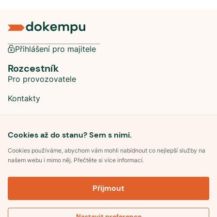
Přihlášení pro majitele
Rozcestník
Pro provozovatele
Kontakty
Sociální sítě
Cookies až do stanu? Sem s nimi.
Cookies používáme, abychom vám mohli nabídnout co nejlepší služby na
našem webu i mimo něj. Přečtěte si více informací.
©
2026
Dokempu.cz. Všechna práva vyhrazena.
Přijmout
Obchodní podmínky
Zpracování osobních údajů
Souhlas se zpracováním osobních údajů
Pravidla soutěže Kemp roku
Nastavit preference