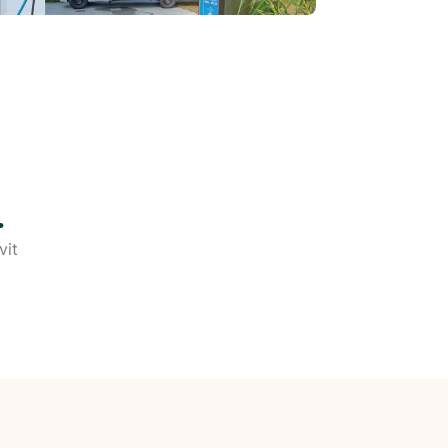
.
vit