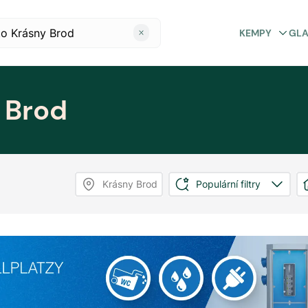
KEMPY
GL
 Brod
Krásny Brod
Populární filtry