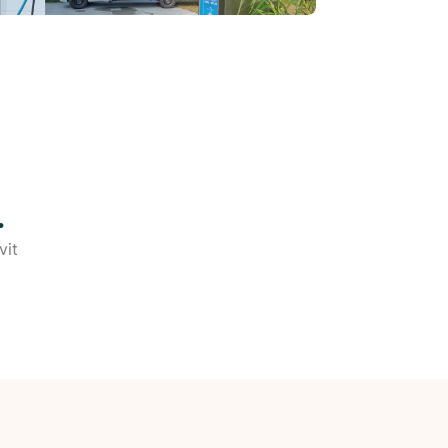
.
vit