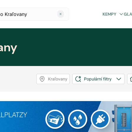
KEMPY
GL
any
Kraľovany
Populární filtry