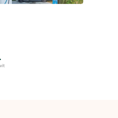
.
vit