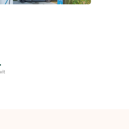
.
vit