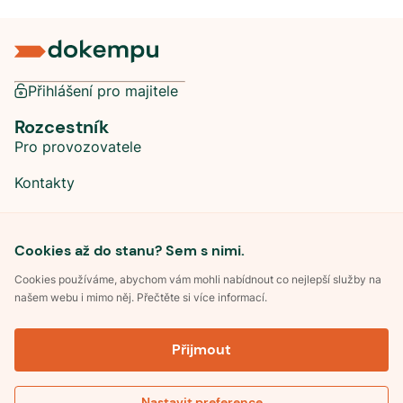
Přihlášení pro majitele
Rozcestník
Pro provozovatele
Kontakty
Sociální sítě
Cookies až do stanu? Sem s nimi.
Cookies používáme, abychom vám mohli nabídnout co nejlepší služby na
našem webu i mimo něj. Přečtěte si více informací.
©
2026
Dokempu.cz. Všechna práva vyhrazena.
Přijmout
Obchodní podmínky
Zpracování osobních údajů
Souhlas se zpracováním osobních údajů
Pravidla soutěže Kemp roku
Nastavit preference