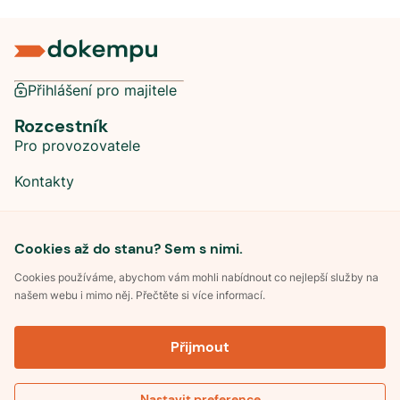
Přihlášení pro majitele
Rozcestník
Pro provozovatele
Kontakty
Sociální sítě
Cookies až do stanu? Sem s nimi.
Cookies používáme, abychom vám mohli nabídnout co nejlepší služby na
našem webu i mimo něj. Přečtěte si více informací.
©
2026
Dokempu.cz. Všechna práva vyhrazena.
Přijmout
Obchodní podmínky
Zpracování osobních údajů
Souhlas se zpracováním osobních údajů
Pravidla soutěže Kemp roku
Nastavit preference