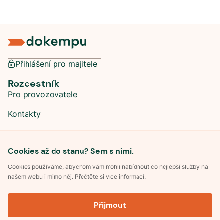
Přihlášení pro majitele
Rozcestník
Pro provozovatele
Kontakty
Sociální sítě
Cookies až do stanu? Sem s nimi.
Cookies používáme, abychom vám mohli nabídnout co nejlepší služby na
našem webu i mimo něj. Přečtěte si více informací.
©
2026
Dokempu.cz. Všechna práva vyhrazena.
Přijmout
Obchodní podmínky
Zpracování osobních údajů