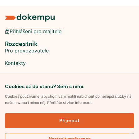
Přihlášení pro majitele
Rozcestník
Pro provozovatele
Kontakty
Sociální sítě
Cookies až do stanu? Sem s nimi.
Cookies používáme, abychom vám mohli nabídnout co nejlepší služby na
našem webu i mimo něj. Přečtěte si více informací.
©
2026
Dokempu.cz. Všechna práva vyhrazena.
Přijmout
Obchodní podmínky
Zpracování osobních údajů
Souhlas se zpracováním osobních údajů
Pravidla soutěže Kemp roku
Nastavit preference