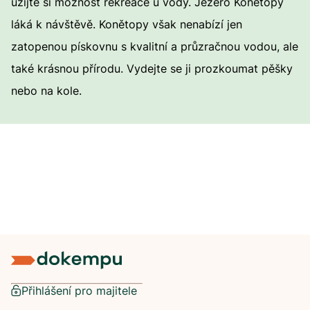
užijte si možnost rekreace u vody. Jezero Konětopy
láká k návštěvě. Konětopy však nenabízí jen
zatopenou pískovnu s kvalitní a průzračnou vodou, ale
také krásnou přírodu. Vydejte se ji prozkoumat pěšky
nebo na kole.
Přihlášení pro majitele