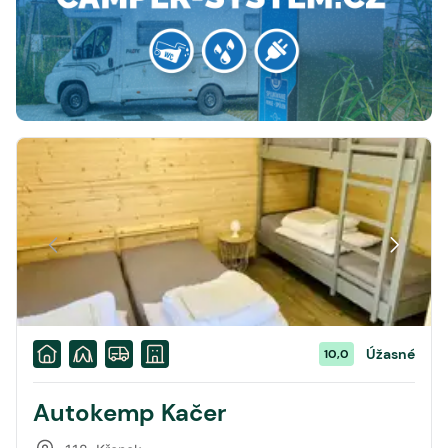
Úžasné
10,0
Autokemp Kačer