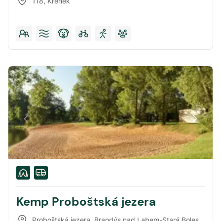
118
,
Křenek
Kemp Proboštská jezera
Proboštská jezera
,
Brandýs nad Labem-Stará Boleslav