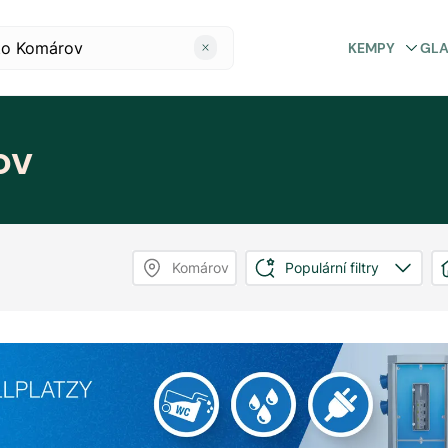
KEMPY
GL
ov
Komárov
Populární filtry