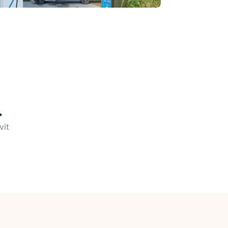
.
vit