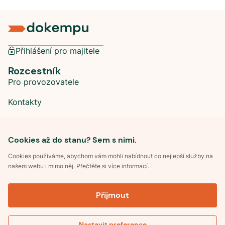
Přihlášení pro majitele
Rozcestník
Pro provozovatele
Kontakty
Sociální sítě
Cookies až do stanu? Sem s nimi.
Cookies používáme, abychom vám mohli nabídnout co nejlepší služby na
našem webu i mimo něj. Přečtěte si více informací.
©
2026
Dokempu.cz. Všechna práva vyhrazena.
Přijmout
Obchodní podmínky
Zpracování osobních údajů
Souhlas se zpracováním osobních údajů
Pravidla soutěže Kemp roku
Nastavit preference