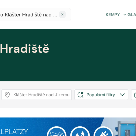
KEMPY
GL
 Hradiště
Klášter Hradiště nad Jizerou
Populární filtry