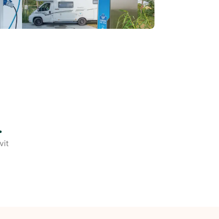
.
vit