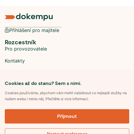
Přihlášení pro majitele
Rozcestník
Pro provozovatele
Kontakty
Sociální sítě
Cookies až do stanu? Sem s nimi.
Cookies používáme, abychom vám mohli nabídnout co nejlepší služby na
našem webu i mimo něj. Přečtěte si více informací.
©
2026
Dokempu.cz. Všechna práva vyhrazena.
Přijmout
Obchodní podmínky
Zpracování osobních údajů
Souhlas se zpracováním osobních údajů
Pravidla soutěže Kemp roku
Nastavit preference