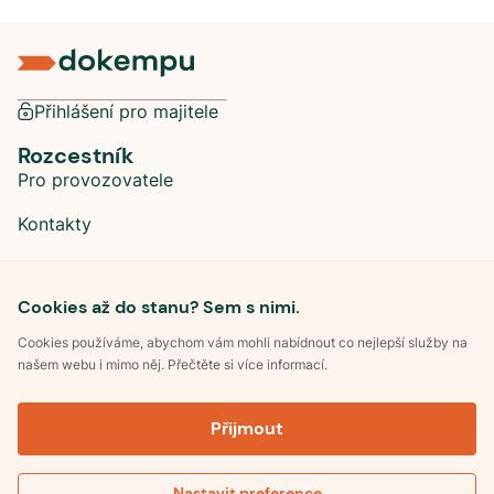
Přihlášení pro majitele
Rozcestník
Pro provozovatele
Kontakty
Sociální sítě
Cookies až do stanu? Sem s nimi.
Cookies používáme, abychom vám mohli nabídnout co nejlepší služby na
našem webu i mimo něj. Přečtěte si více informací.
©
2026
Dokempu.cz. Všechna práva vyhrazena.
Přijmout
Obchodní podmínky
Zpracování osobních údajů
Souhlas se zpracováním osobních údajů
Pravidla soutěže Kemp roku
Nastavit preference