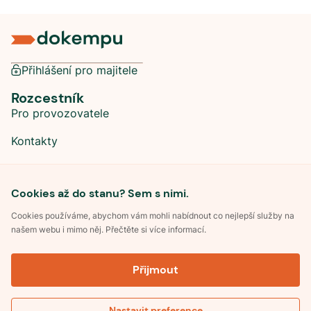
Přihlášení pro majitele
Rozcestník
Pro provozovatele
Kontakty
Sociální sítě
Cookies až do stanu? Sem s nimi.
Cookies používáme, abychom vám mohli nabídnout co nejlepší služby na
našem webu i mimo něj. Přečtěte si více informací.
©
2026
Dokempu.cz. Všechna práva vyhrazena.
Přijmout
Obchodní podmínky
Zpracování osobních údajů
Souhlas se zpracováním osobních údajů
Pravidla soutěže Kemp roku
Nastavit preference