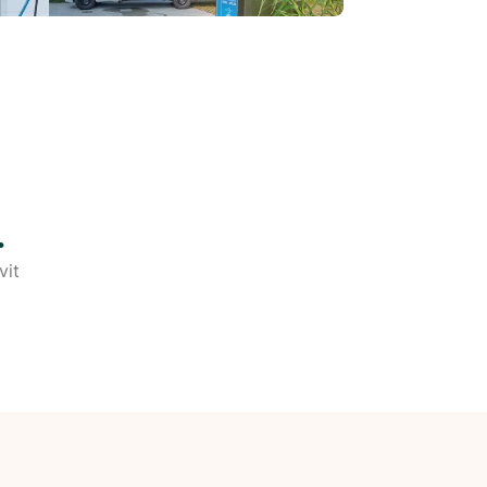
.
vit