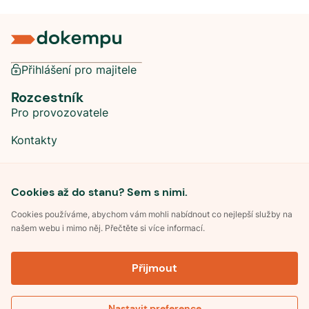
Přihlášení pro majitele
Rozcestník
Pro provozovatele
Kontakty
Sociální sítě
Cookies až do stanu? Sem s nimi.
Cookies používáme, abychom vám mohli nabídnout co nejlepší služby na
našem webu i mimo něj. Přečtěte si více informací.
©
2026
Dokempu.cz. Všechna práva vyhrazena.
Přijmout
Obchodní podmínky
Zpracování osobních údajů
Souhlas se zpracováním osobních údajů
Pravidla soutěže Kemp roku
Nastavit preference