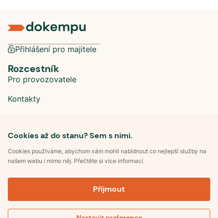
Přihlášení pro majitele
Rozcestník
Pro provozovatele
Kontakty
Sociální sítě
Cookies až do stanu? Sem s nimi.
Cookies používáme, abychom vám mohli nabídnout co nejlepší služby na
našem webu i mimo něj. Přečtěte si více informací.
©
2026
Dokempu.cz. Všechna práva vyhrazena.
Přijmout
Obchodní podmínky
Zpracování osobních údajů
Souhlas se zpracováním osobních údajů
Pravidla soutěže Kemp roku
Nastavit preference