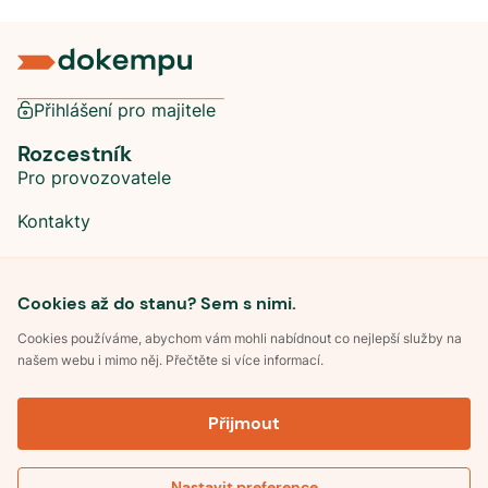
Přihlášení pro majitele
Rozcestník
Pro provozovatele
Kontakty
Sociální sítě
Cookies až do stanu? Sem s nimi.
Cookies používáme, abychom vám mohli nabídnout co nejlepší služby na
našem webu i mimo něj. Přečtěte si více informací.
©
2026
Dokempu.cz. Všechna práva vyhrazena.
Přijmout
Obchodní podmínky
Zpracování osobních údajů
Souhlas se zpracováním osobních údajů
Pravidla soutěže Kemp roku
Nastavit preference