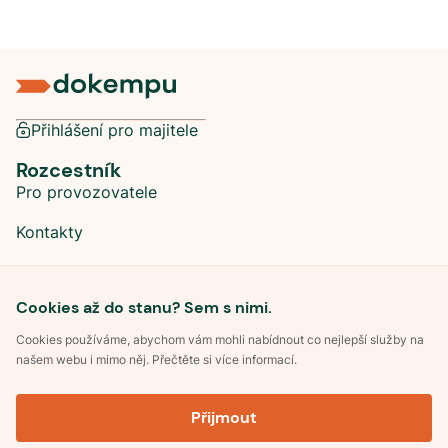
Přihlášení pro majitele
Rozcestník
Pro provozovatele
Kontakty
Sociální sítě
Cookies až do stanu? Sem s nimi.
Cookies používáme, abychom vám mohli nabídnout co nejlepší služby na
našem webu i mimo něj. Přečtěte si více informací.
©
2026
Dokempu.cz. Všechna práva vyhrazena.
Přijmout
Obchodní podmínky
Zpracování osobních údajů