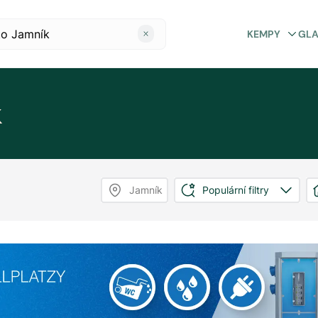
KEMPY
GL
k
Jamník
Populární filtry