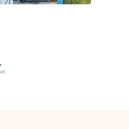
.
vit