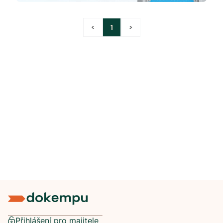
<
1
>
Přihlášení pro majitele