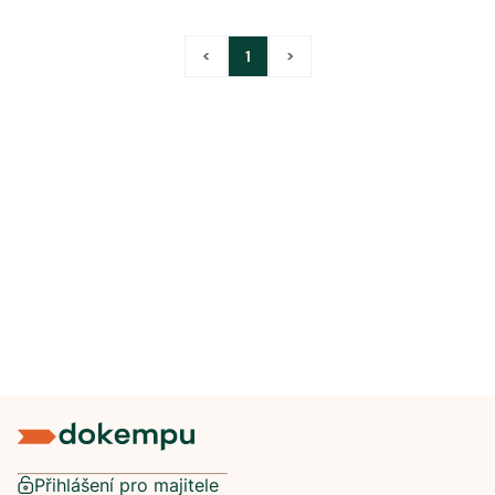
<
1
>
Přihlášení pro majitele