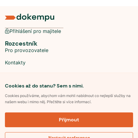
Přihlášení pro majitele
Rozcestník
Pro provozovatele
Kontakty
Sociální sítě
Cookies až do stanu? Sem s nimi.
Cookies používáme, abychom vám mohli nabídnout co nejlepší služby na
našem webu i mimo něj. Přečtěte si více informací.
©
2026
Dokempu.cz. Všechna práva vyhrazena.
Přijmout
Obchodní podmínky
Zpracování osobních údajů
Souhlas se zpracováním osobních údajů
Pravidla soutěže Kemp roku
Nastavit preference