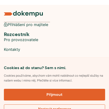
Přihlášení pro majitele
Rozcestník
Pro provozovatele
Kontakty
Sociální sítě
Cookies až do stanu? Sem s nimi.
Cookies používáme, abychom vám mohli nabídnout co nejlepší služby na
našem webu i mimo něj. Přečtěte si více informací.
©
2026
Dokempu.cz. Všechna práva vyhrazena.
Přijmout
Obchodní podmínky
Zpracování osobních údajů
Souhlas se zpracováním osobních údajů
Pravidla soutěže Kemp roku
Nastavit preference