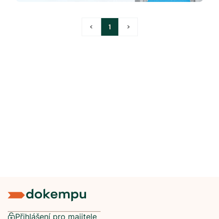
<
1
>
Přihlášení pro majitele