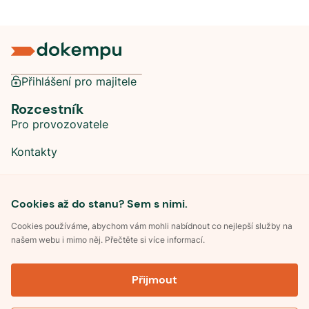
Přihlášení pro majitele
Rozcestník
Pro provozovatele
Kontakty
Sociální sítě
Cookies až do stanu? Sem s nimi.
Cookies používáme, abychom vám mohli nabídnout co nejlepší služby na
našem webu i mimo něj. Přečtěte si více informací.
©
2026
Dokempu.cz. Všechna práva vyhrazena.
Přijmout
Obchodní podmínky
Zpracování osobních údajů
Souhlas se zpracováním osobních údajů