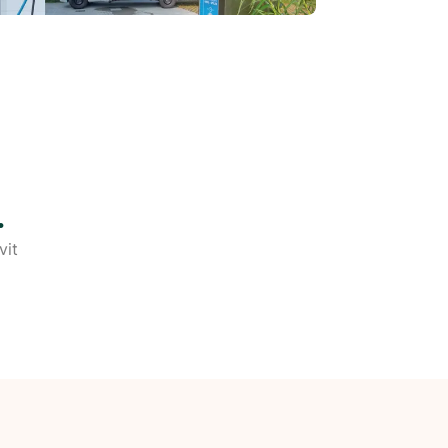
.
vit