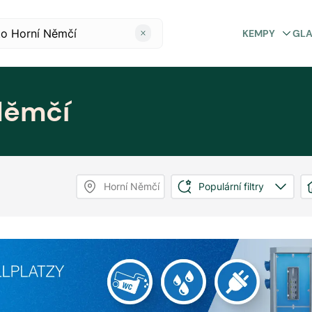
KEMPY
GL
Němčí
Horní Němčí
Populární filtry