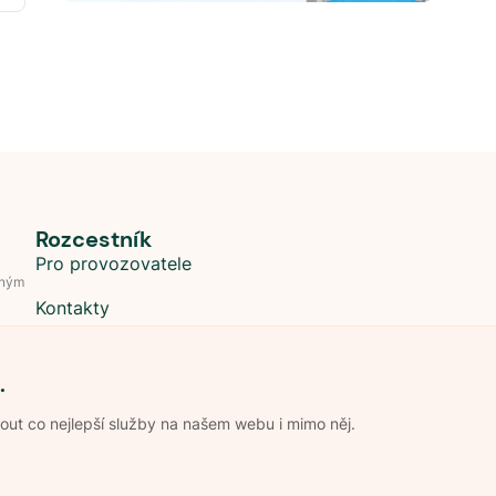
Rozcestník
Pro provozovatele
dným
Kontakty
.
t co nejlepší služby na našem webu i mimo něj.
Obchodní podmínky
Zpracování os
Pravidla soutěže Kemp roku
Pravid