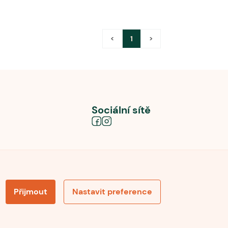
<
1
>
Sociální sítě
Přijmout
Nastavit preference
obních údajů
Souhlas se zpracováním osobních údajů
la pro recenze
Optimalizace pro vyhledávání