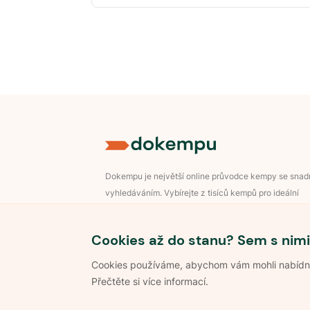
Dokempu je největší online průvodce kempy se sna
vyhledáváním. Vybírejte z tisíců kempů pro ideální
dovolenou v přírodě.
Přihlášení pro majitele
Cookies až do stanu? Sem s nimi
Cookies používáme, abychom vám mohli nabídnou
Přečtěte si více informací.
©
2026
Dokempu.cz. Všechna práva vyhrazena.