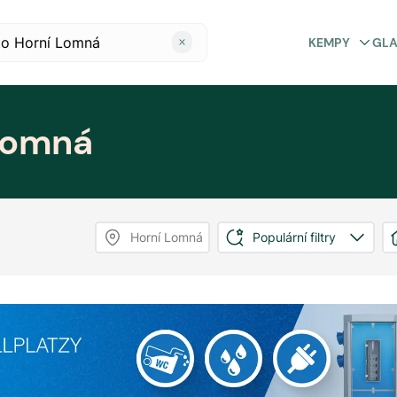
KEMPY
GL
Lomná
Horní Lomná
Populární filtry