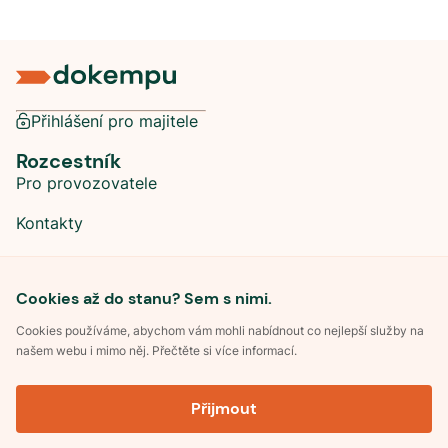
Přihlášení pro majitele
Rozcestník
Pro provozovatele
Kontakty
Sociální sítě
Cookies až do stanu? Sem s nimi.
Cookies používáme, abychom vám mohli nabídnout co nejlepší služby na
našem webu i mimo něj. Přečtěte si více informací.
©
2026
Dokempu.cz. Všechna práva vyhrazena.
Přijmout
Obchodní podmínky
Zpracování osobních údajů
Souhlas se zpracováním osobních údajů