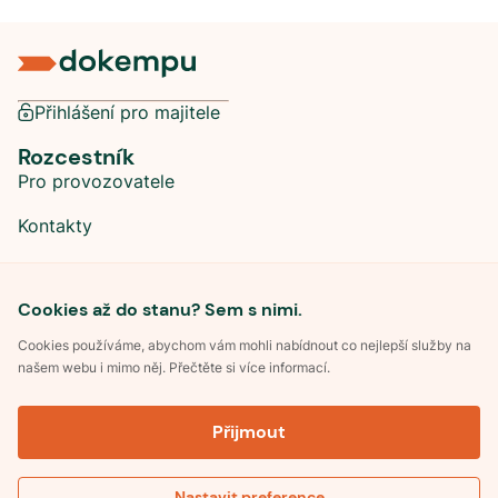
Přihlášení pro majitele
Rozcestník
Pro provozovatele
Kontakty
Sociální sítě
Cookies až do stanu? Sem s nimi.
Cookies používáme, abychom vám mohli nabídnout co nejlepší služby na
našem webu i mimo něj. Přečtěte si více informací.
©
2026
Dokempu.cz. Všechna práva vyhrazena.
Přijmout
Obchodní podmínky
Zpracování osobních údajů
Souhlas se zpracováním osobních údajů
Pravidla soutěže Kemp roku
Nastavit preference