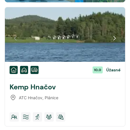
Úžasné
10,0
Kemp Hnačov
ATC Hnačov
,
Plánice