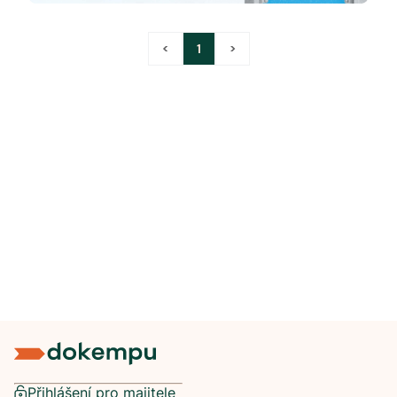
<
1
>
Přihlášení pro majitele