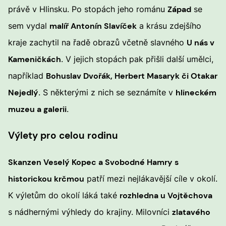
právě v Hlinsku. Po stopách jeho románu
Západ
se
sem vydal
malíř Antonín Slavíček
a krásu zdejšího
kraje zachytil na řadě obrazů včetně slavného
U nás v
Kameničkách
. V jejich stopách pak přišli další umělci,
například
Bohuslav Dvořák, Herbert Masaryk či Otakar
Nejedlý
. S některými z nich se seznámíte v
hlineckém
muzeu a galerii
.
Výlety pro celou rodinu
Skanzen Veselý Kopec a Svobodné Hamry s
historickou krčmou
patří mezi nejlákavější cíle v okolí.
K výletům do okolí láká také
rozhledna u Vojtěchova
s nádhernými výhledy do krajiny. Milovníci
zlatavého