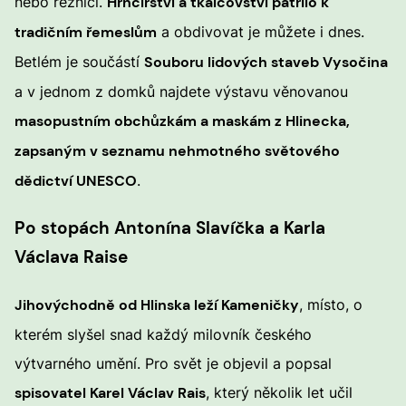
nebo řezníci.
Hrnčířství a tkalcovství patřilo k
tradičním řemeslům
a obdivovat je můžete i dnes.
Betlém je součástí
Souboru lidových staveb Vysočina
a v jednom z domků najdete výstavu věnovanou
masopustním obchůzkám a maskám z Hlinecka,
zapsaným v seznamu nehmotného světového
dědictví UNESCO
.
Po stopách Antonína Slavíčka a Karla
Václava Raise
Jihovýchodně od Hlinska leží Kameničky
, místo, o
kterém slyšel snad každý milovník českého
výtvarného umění. Pro svět je objevil a popsal
spisovatel Karel Václav Rais
, který několik let učil